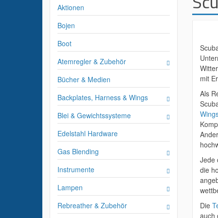
Scu
Aktionen
Bojen
Boot
Scuba
Unter
Atemregler & Zubehör
Witte
mit E
Bücher & Medien
Als R
Backplates, Harness & Wings
Scuba
Wing
Blei & Gewichtssysteme
Kompo
Edelstahl Hardware
Ander
hochw
Gas Blending
Jede 
Instrumente
die h
angeb
Lampen
wettb
Rebreather & Zubehör
Die
T
auch 