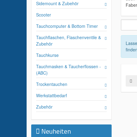
Sidemount & Zubehör
Faber
Scooter
Tauchcomputer & Bottom Timer
Tauchflaschen, Flaschenventile &
Lasse
Zubehör
finden
Tauchkurse
Tauchmasken & Taucherflossen -
(ABC)
Trockentauchen
Werkstattbedarf
Zubehör
Neuheiten