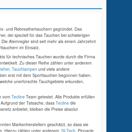
mix- und Rebreathertauchern gegründet. Das
r, dei speziell für das Tauchen bei schwierigen
. Die Atemregler sind seit mehr als einem Jahrzehnt
rttauchern im Einsatz.
kts für technisches Tauchen wurde durch die Firma
ntwickelt. Zu dieser Reihe zählen unter anderem
ieher
,
Tauchlampen
und viele andere
eben erst mit dem Sporttauchen begonnen haben.
 welche unerforschte Tauchgebiete erkunden,
ch vom
Tecline
Team getestet. Alle Produkte erfüllen
. Aufgrund der Tatsache, dass
Tecline
die
snetz anbietet, bleiben die Preise absolut
annten Markenherstellern geschätzt, so dass sie
en. Hierzu zählen unter anderem:
SI-Tech
, Pinnacle,