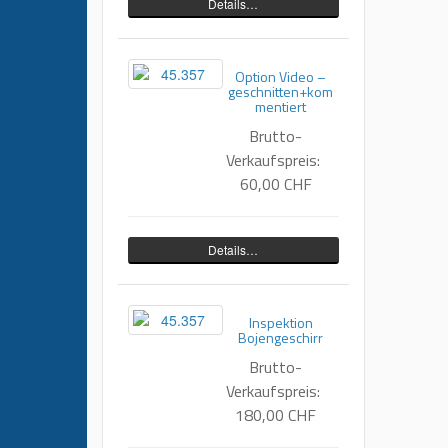
Details…
Option Video –
geschnitten+kom
mentiert
Brutto-
Verkaufspreis:
60,00 CHF
Details…
Inspektion
Bojengeschirr
Brutto-
Verkaufspreis:
180,00 CHF