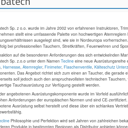
batech
tech Sp. z o.o. wurde im Jahre 2002 von erfahrenen Instruktoren, Tri
nehmen stellt eine umfassende Palette von hochwertigen Atemreglern he
rungsverhältnissen ausgelegt sind, wie sie in Nordeuropa vorherrschen
rfolg bei professionellen Tauchern, Streitkräften, Feuerwehren und Spo
eaktion auf die besonderen Anforderungen des sich entwickelnden Mar
tech Sp. z.o.o unter dem Namen
Tecline
eine neue Ausrüstungsreihe e
s
,
Harnesse
,
Atemregler
,
Finimeter
,
Flaschenventile
,
Kälteschutz Unterz
nenten. Das Angebot richtet sich zum einen an Taucher, die gerade 
erseits soll jedoch auch den anspruchsvollsten technischen Tauchern,
ertige Tauchausrüstung zur Verfügung gestellt werden.
der angebotenen Ausrüstungskomponente wurde im Vorfeld ausführli
ohen Anforderungen der europäischen Normen und sind CE-zertifiziert
otene Ausrüstung selbst herstellt und diese über ein schlankes Vertrieb
ewerbsfähig.
ecline
Philosophie und Perfektion wird seit Jahren von zahlreichen bek
deren Produkte in bestimmten Regionen als Distributor anbieten könn