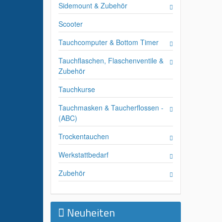
Sidemount & Zubehör
Scooter
Tauchcomputer & Bottom Timer
Tauchflaschen, Flaschenventile &
Zubehör
Tauchkurse
Tauchmasken & Taucherflossen -
(ABC)
Trockentauchen
Werkstattbedarf
Zubehör
Neuheiten