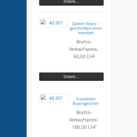
Details…
Option Video –
geschnitten+kom
mentiert
Brutto-
Verkaufspreis:
60,00 CHF
Details…
Inspektion
Bojengeschirr
Brutto-
Verkaufspreis:
180,00 CHF