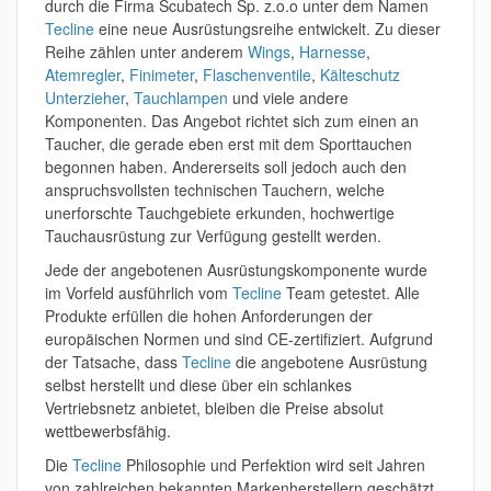
durch die Firma Scubatech Sp. z.o.o unter dem Namen
Tecline
eine neue Ausrüstungsreihe entwickelt. Zu dieser
Reihe zählen unter anderem
Wings
,
Harnesse
,
Atemregler
,
Finimeter
,
Flaschenventile
,
Kälteschutz
Unterzieher
,
Tauchlampen
und viele andere
Komponenten. Das Angebot richtet sich zum einen an
Taucher, die gerade eben erst mit dem Sporttauchen
begonnen haben. Andererseits soll jedoch auch den
anspruchsvollsten technischen Tauchern, welche
unerforschte Tauchgebiete erkunden, hochwertige
Tauchausrüstung zur Verfügung gestellt werden.
Jede der angebotenen Ausrüstungskomponente wurde
im Vorfeld ausführlich vom
Tecline
Team getestet. Alle
Produkte erfüllen die hohen Anforderungen der
europäischen Normen und sind CE-zertifiziert. Aufgrund
der Tatsache, dass
Tecline
die angebotene Ausrüstung
selbst herstellt und diese über ein schlankes
Vertriebsnetz anbietet, bleiben die Preise absolut
wettbewerbsfähig.
Die
Tecline
Philosophie und Perfektion wird seit Jahren
von zahlreichen bekannten Markenherstellern geschätzt,