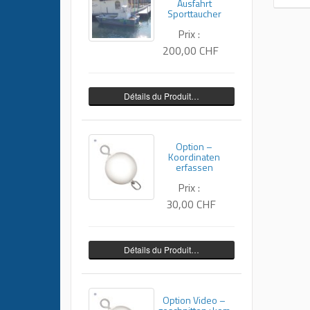
Ausfahrt
Sporttaucher
Prix :
200,00 CHF
Détails du Produit…
Option –
Koordinaten
erfassen
Prix :
30,00 CHF
Détails du Produit…
Option Video –