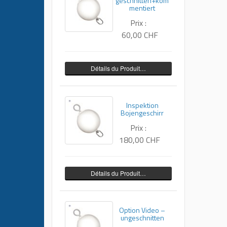
geschnitten+kom
mentiert
Prix :
60,00 CHF
Détails du Produit…
Inspektion
Bojengeschirr
Prix :
180,00 CHF
Détails du Produit…
Option Video –
ungeschnitten