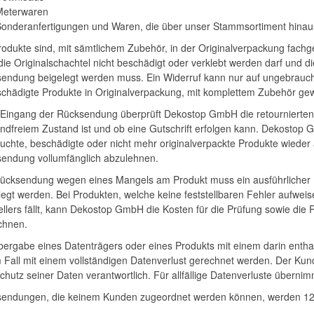
Meterwaren
onderanfertigungen und Waren, die über unser Stammsortiment hinaus
rodukte sind, mit sämtlichem Zubehör, in der Originalverpackung fachge
die Originalschachtel nicht beschädigt oder verklebt werden darf und 
endung beigelegt werden muss. Ein Widerruf kann nur auf ungebraucht
chädigte Produkte in Originalverpackung, mit komplettem Zubehör ge
Eingang der Rücksendung überprüft Dekostop GmbH die retournierten P
ndfreiem Zustand ist und ob eine Gutschrift erfolgen kann. Dekostop G
uchte, beschädigte oder nicht mehr originalverpackte Produkte wieder
endung vollumfänglich abzulehnen.
ücksendung wegen eines Mangels am Produkt muss ein ausführlicher
legt werden. Bei Produkten, welche keine feststellbaren Fehler aufweis
ellers fällt, kann Dekostop GmbH die Kosten für die Prüfung sowie d
chnen.
bergabe eines Datenträgers oder eines Produkts mit einem darin ent
 Fall mit einem vollständigen Datenverlust gerechnet werden. Der Kunde
chutz seiner Daten verantwortlich. Für allfällige Datenverluste übern
endungen, die keinem Kunden zugeordnet werden können, werden 12 