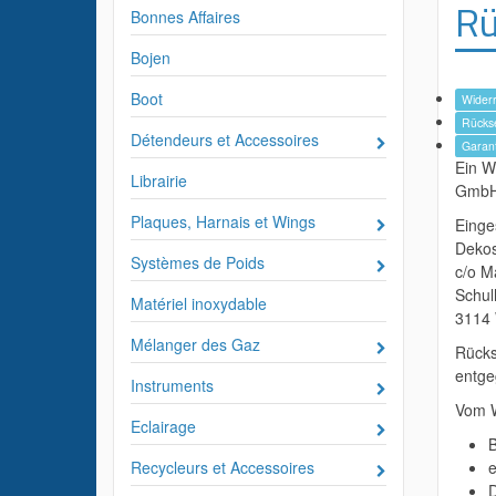
Rü
Bonnes Affaires
Bojen
Boot
Widerr
Rücks
Détendeurs et Accessoires
Garant
Ein Wi
Librairie
GmbH 
Plaques, Harnais et Wings
Einge
Deko
Systèmes de Poids
c/o M
Schul
Matériel inoxydable
3114 
Mélanger des Gaz
Rücks
entg
Instruments
Vom W
Eclairage
B
Recycleurs et Accessoires
e