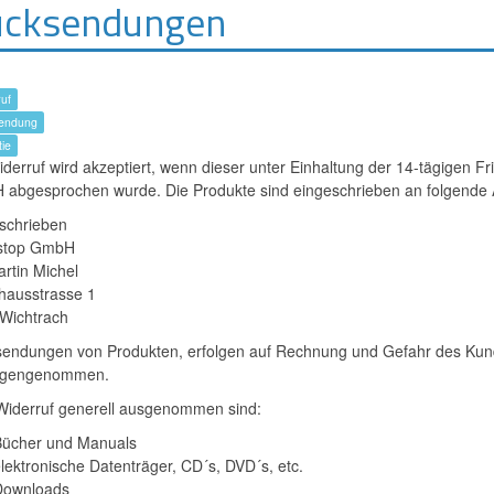
cksendungen
uf
endung
ie
derruf wird akzeptiert, wenn dieser unter Einhaltung der 14-tägigen Fris
abgesprochen wurde. Die Produkte sind eingeschrieben an folgende 
schrieben
stop GmbH
artin Michel
hausstrasse 1
Wichtrach
endungen von Produkten, erfolgen auf Rechnung und Gefahr des Kund
egengenommen.
iderruf generell ausgenommen sind:
ücher und Manuals
lektronische Datenträger, CD´s, DVD´s, etc.
Downloads