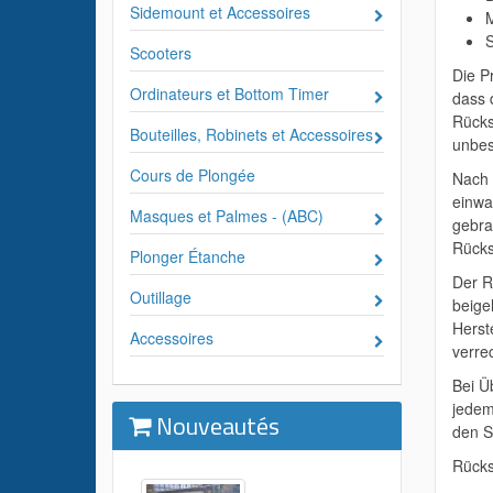
Sidemount et Accessoires
S
Scooters
Die P
Ordinateurs et Bottom Timer
dass 
Rücks
Bouteilles, Robinets et Accessoires
unbes
Cours de Plongée
Nach 
einwa
Masques et Palmes - (ABC)
gebra
Rücks
Plonger Étanche
Der R
Outillage
beige
Herst
Accessoires
verre
Bei Ü
jedem
Nouveautés
den S
Rücks