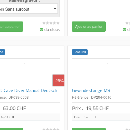
Namensgravur
du stock
d
ed
Featured
-25%
D Cave Diver Manual Deutsch
Gewindestange M8
ence: DP039-0008
Référence: DP204-0010
:
63,00 CHF
Prix :
19,55 CHF
4,70 CHF
TVA :
1,45 CHF