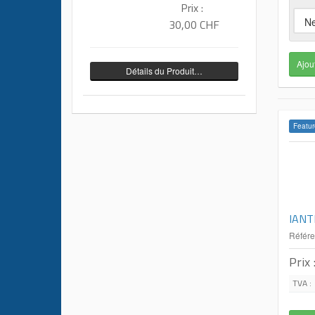
Prix :
30,00 CHF
Détails du Produit…
Featur
IANT
Référ
Prix 
TVA :