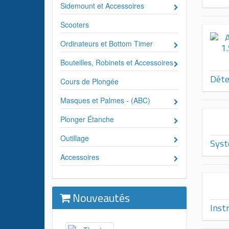
Sidemount et Accessoires
Scooters
Ordinateurs et Bottom Timer
Bouteilles, Robinets et Accessoires
Déte
Cours de Plongée
Masques et Palmes - (ABC)
Plonger Étanche
Outillage
Syst
Accessoires
Nouveautés
Inst