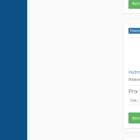
Featur
Hutm
Référ
Prix 
TVA :