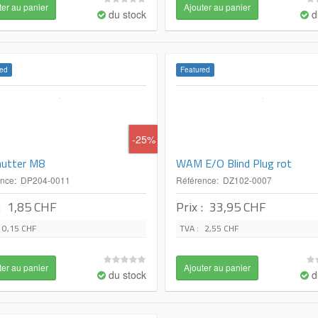
du stock
d
ed
Featured
-25%
utter M8
WAM E/O Blind Plug rot
ence: DP204-0011
Référence: DZ102-0007
:
1,85 CHF
Prix :
33,95 CHF
0,15 CHF
TVA :
2,55 CHF
du stock
d