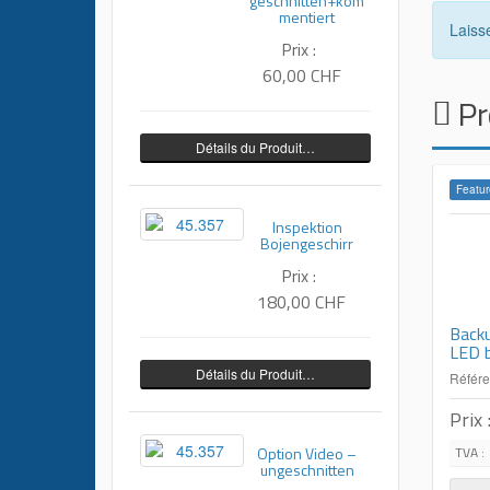
geschnitten+kom
mentiert
Laiss
Prix :
60,00 CHF
Pr
Détails du Produit…
Featur
Inspektion
Bojengeschirr
Prix :
180,00 CHF
Back
LED b
Détails du Produit…
Référ
Prix 
Option Video –
TVA :
ungeschnitten