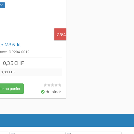
ed
-25%
er M8 6-kt
ence: DP204-0012
:
0,35 CHF
0,00 CHF
du stock