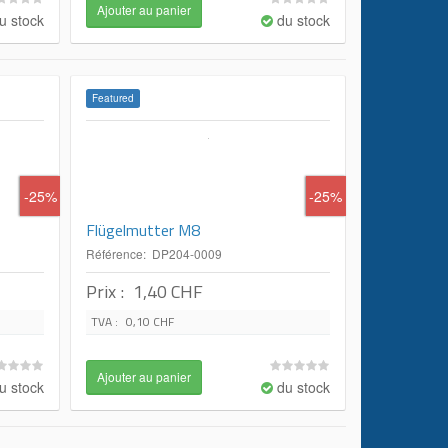
u stock
du stock
Featured
-25%
-25%
Flügelmutter M8
Référence: DP204-0009
Prix :
1,40 CHF
TVA :
0,10 CHF
u stock
du stock