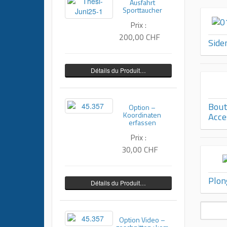
Ausfahrt
Sporttaucher
Prix :
200,00 CHF
Side
Détails du Produit…
Bout
Option –
Koordinaten
Acce
erfassen
Prix :
30,00 CHF
Plon
Détails du Produit…
Option Video –