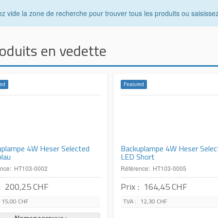
ez vide la zone de recherche pour trouver tous les produits ou saisissez
oduits en vedette
ed
Featured
uplampe 4W Heser Selected
Backuplampe 4W Heser Selec
lau
LED Short
ence: HT103-0002
Référence: HT103-0005
:
200,25 CHF
Prix :
164,45 CHF
15,00 CHF
TVA :
12,30 CHF