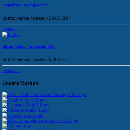
Inspektion Bojengeschirr
Brutto-Verkaufspreis:
180,00 CHF
Details…
Option Video – ungeschnitten
Brutto-Verkaufspreis:
30,00 CHF
Details…
Unsere Marken