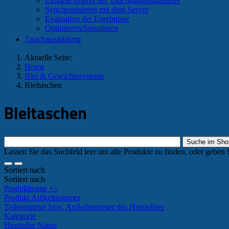
Eingabe/Import der Tauchgangsparameter
Synchronisieren mit dem Server
Evaluation der Ergebnisse
Optimieren/Simulieren
Tauchausbildung
Aktuelle Seite:
Home
Blei & Gewichtssysteme
Bleitaschen
Bleitaschen
Lassen Sie das Suchfeld leer um alle Produkte zu finden, oder geben 
Sortiert nach
Sortiert nach
Produktname +/-
Produkt Artikelnummer
Teilenummer bzw. Artikelnummer des Herstellers
Kategorie
Hersteller Name