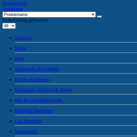
Produktpreis
Sortierung
Kein Eintrag gefunden!
Aktionen
Bojen
Boot
Atemregler & Zubehör
Bücher & Medien
Backplates, Harness & Wings
Blei & Gewichtssysteme
Edelstahl Hardware
Gas Blending
Instrumente