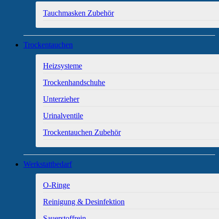
Tauchmasken Zubehör
Trockentauchen
Heizsysteme
Trockenhandschuhe
Unterzieher
Urinalventile
Trockentauchen Zubehör
Werkstattbedarf
O-Ringe
Reinigung & Desinfektion
Sauerstoffrein