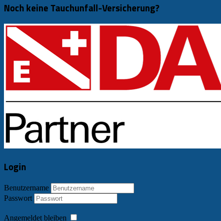
Noch keine Tauchunfall-Versicherung?
Login
Benutzername
Passwort
Angemeldet bleiben