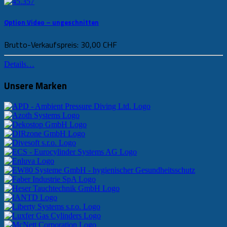
Option Video – ungeschnitten
Brutto-Verkaufspreis:
30,00 CHF
Details…
Unsere Marken