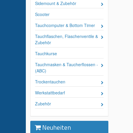
Sidemount & Zubehör
Scooter
Tauchcomputer & Bottom Timer
Tauchflaschen, Flaschenventile &
Zubehör
Tauchkurse
Tauchmasken & Taucherflossen -
(ABC)
Trockentauchen
Werkstattbedarf
Zubehör
Neuheiten