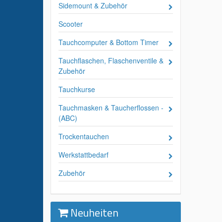
Sidemount & Zubehör
Scooter
Tauchcomputer & Bottom Timer
Tauchflaschen, Flaschenventile &
Zubehör
Tauchkurse
Tauchmasken & Taucherflossen -
(ABC)
Trockentauchen
Werkstattbedarf
Zubehör
Neuheiten