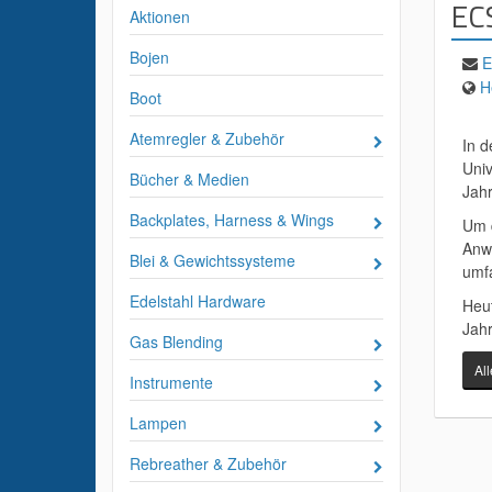
ECS
Aktionen
Bojen
E
H
Boot
Atemregler & Zubehör
In d
Univ
Bücher & Medien
Jahr
Backplates, Harness & Wings
Um d
Anwe
Blei & Gewichtssysteme
umfa
Edelstahl Hardware
Heut
Jahr
Gas Blending
Al
Instrumente
Lampen
Rebreather & Zubehör