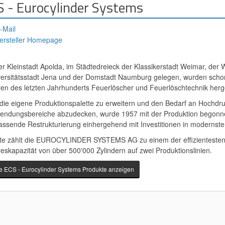
 - Eurocylinder Systems
-Mail
ersteller Homepage
er Kleinstadt Apolda, im Städtedreieck der Klassikerstadt Weimar, der 
ersitätsstadt Jena und der Domstadt Naumburg gelegen, wurden schon 
en des letzten Jahrhunderts Feuerlöscher und Feuerlöschtechnik herge
ie eigene Produktionspalette zu erweitern und den Bedarf an Hochdru
ndungsbereiche abzudecken, wurde 1957 mit der Produktion begonnen
ssende Restrukturierung einhergehend mit Investitionen in modernste
e zählt die EUROCYLINDER SYSTEMS AG zu einem der effizientesten H
eskapazität von über 500'000 Zylindern auf zwei Produktionslinien.
le ECS - Eurocylinder Systems Produkte anzeigen