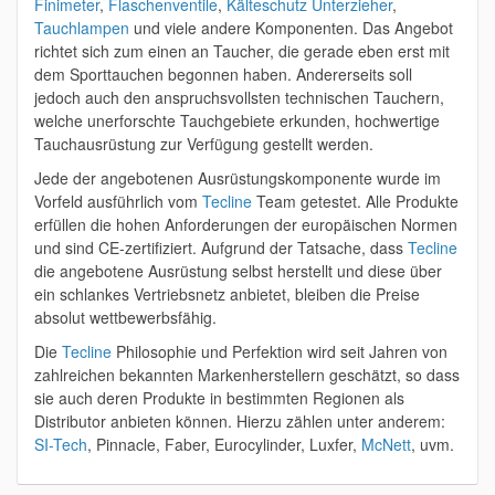
Finimeter
,
Flaschenventile
,
Kälteschutz Unterzieher
,
Tauchlampen
und viele andere Komponenten. Das Angebot
richtet sich zum einen an Taucher, die gerade eben erst mit
dem Sporttauchen begonnen haben. Andererseits soll
jedoch auch den anspruchsvollsten technischen Tauchern,
welche unerforschte Tauchgebiete erkunden, hochwertige
Tauchausrüstung zur Verfügung gestellt werden.
Jede der angebotenen Ausrüstungskomponente wurde im
Vorfeld ausführlich vom
Tecline
Team getestet. Alle Produkte
erfüllen die hohen Anforderungen der europäischen Normen
und sind CE-zertifiziert. Aufgrund der Tatsache, dass
Tecline
die angebotene Ausrüstung selbst herstellt und diese über
ein schlankes Vertriebsnetz anbietet, bleiben die Preise
absolut wettbewerbsfähig.
Die
Tecline
Philosophie und Perfektion wird seit Jahren von
zahlreichen bekannten Markenherstellern geschätzt, so dass
sie auch deren Produkte in bestimmten Regionen als
Distributor anbieten können. Hierzu zählen unter anderem:
SI-Tech
, Pinnacle, Faber, Eurocylinder, Luxfer,
McNett
, uvm.